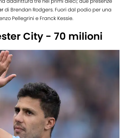
ha addirittura tre nei primi dieci; due presenze
er
di Brendan Rodgers. Fuori dal podio per una
renzo Pellegrini e Franck Kessie.
ster City - 70 milioni