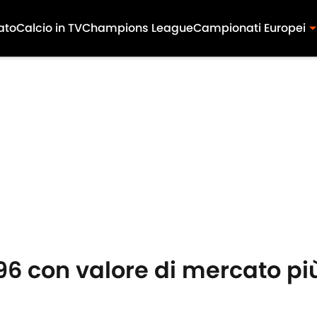
ato
Calcio in TV
Champions League
Campionati Europei
996 con valore di mercato pi