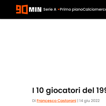
Serie A
Primo piano
Calciomerc
Skip to main content
I 10 giocatori del 1
Di
Francesco Castorani
|
14 giu 2022