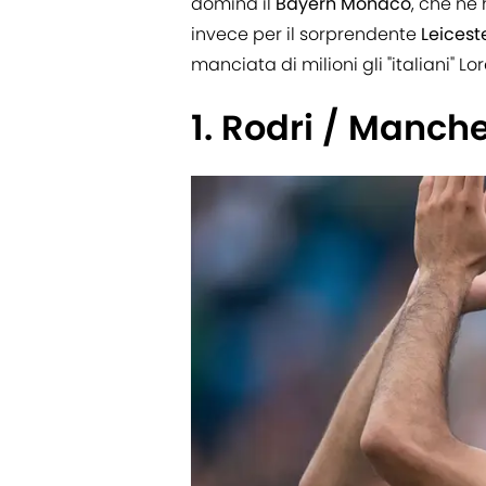
domina il
Bayern
Monaco
, che ne 
invece per il sorprendente
Leicest
manciata di milioni gli "italiani" Lo
1. Rodri / Manche