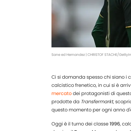
Sane ed Hernandez | CHRISTOF STACHE/Getty
Ci si domanda spesso chi siano i c
calcistico frenetico, in cui si è arr
mercato
dei protagonisti di quest
prodotte da
Transfermarkt
, scopr
questo momento per ogni anno d'
Oggi è il turno dei classe
1996
, cal