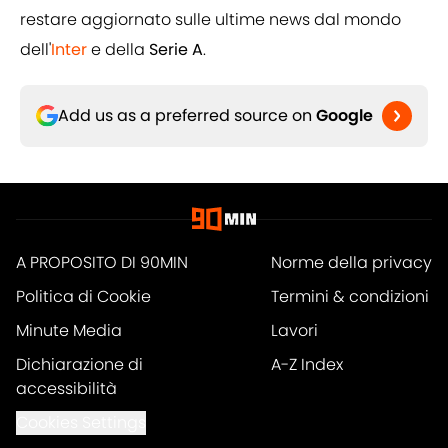
restare aggiornato sulle ultime news dal mondo
dell'
Inter
e della
Serie A
.
Add us as a preferred source on
Google
A PROPOSITO DI 90MIN
Norme della privacy
Politica di Cookie
Termini & condizioni
Minute Media
Lavori
Dichiarazione di
A-Z Index
accessibilità
Cookies Settings