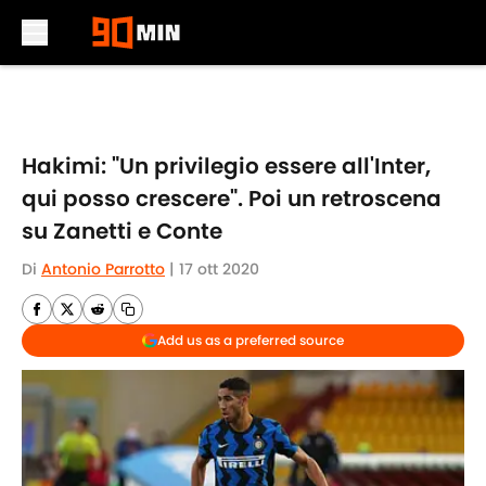
Skip to main content
Hakimi: "Un privilegio essere all'Inter,
qui posso crescere". Poi un retroscena
su Zanetti e Conte
Di
Antonio Parrotto
|
17 ott 2020
Add us as a preferred source