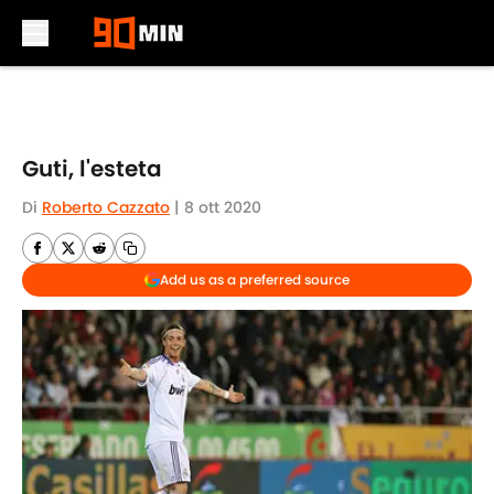
Skip to main content
Guti, l'esteta
Di
Roberto Cazzato
|
8 ott 2020
Add us as a preferred source