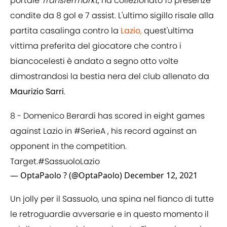
portale
Transfermarkt
, ha collezionato 15 presenze
condite da 8 gol e 7 assist. L'ultimo sigillo risale alla
partita casalinga contro la
Lazio
,
quest'ultima
vittima preferita del giocatore che contro i
biancocelesti è andato a segno otto volte
dimostrandosi la bestia nera del club allenato da
Maurizio Sarri
.
8 - Domenico Berardi has scored in eight games
against Lazio in
#SerieA
, his record against an
opponent in the competition.
Target.
#SassuoloLazio
— OptaPaolo ? (@OptaPaolo)
December 12, 2021
Un jolly per il Sassuolo, una spina nel fianco di tutte
le retroguardie avversarie e in questo momento il