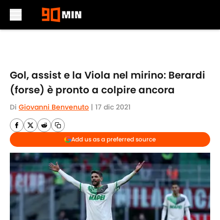
Skip to main content
Gol, assist e la Viola nel mirino: Berardi
(forse) è pronto a colpire ancora
Di
Giovanni Benvenuto
|
17 dic 2021
Add us as a preferred source