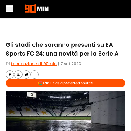
Skip to main content
Gli stadi che saranno presenti su EA
Sports FC 24: una novità per la Serie A
Di
La redazione di 90min
|
7 set 2023
Add us as a preferred source