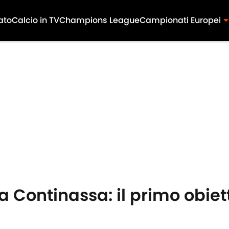
ato
Calcio in TV
Champions League
Campionati Europei
lla Continassa: il primo obie