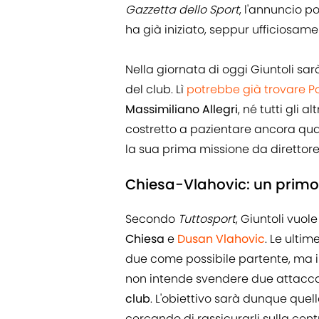
Gazzetta dello Sport
, l'annuncio p
ha già iniziato, seppur ufficiosam
Nella giornata di oggi Giuntoli sarà
del club. Lì
potrebbe già trovare 
Massimiliano Allegri
, né tutti gli 
costretto a pazientare ancora qua
la sua prima missione da direttore
Chiesa-Vlahovic: un primo
Secondo
Tuttosport
, Giuntoli vuole
Chiesa
e
Dusan Vlahovic
. Le ulti
due come possibile partente, ma il
non intende svendere due attacc
club
. L'obiettivo sarà dunque quell
cercando di rassicurarli sulla cent