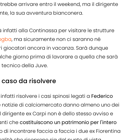
otrebbe arrivare entro il weekend, ma il dirigente
ente, la sua avventura bianconera.
 infatti alla Continassa per visitare le strutture
Pogba
, ma sicuramente non ci saranno né
altri giocatori ancora in vacanza. Sarà dunque
lche giorno prima di lavorare a quella che sarà
 tecnico della Juve.
 caso da risolvere
 infatti risolvere i casi spinosi legati a
Federico
me notizie di calciomercato danno almeno uno dei
 dirigente ex Carpi non è dello stesso avviso e
anti che
costituiscono un patrimonio per l'intero
o di incontrare faccia a faccia i due ex Fiorentina
ralità che ricoprono sia dal punto di vista