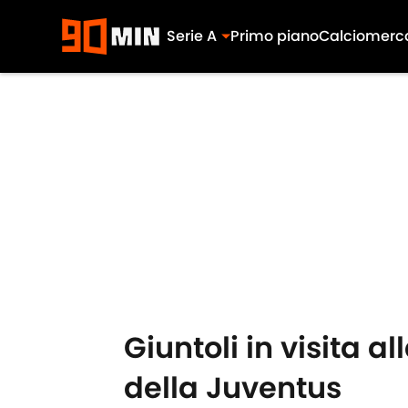
Serie A
Primo piano
Calciomerc
Skip to main content
Giuntoli in visita a
della Juventus