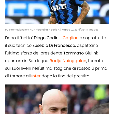
FC Internazionale v ACF Fiorentina - Serie A | Marco Luzzani/Getty Images
Dopo il "botto"
Diego
Godin
il
Cagliari
e soprattutto
il suo tecnico
Eusebio
Di
Francesco
, aspettano
l'ultimo sforzo del presidente
Tommaso Giulini
:
riportare in Sardegna
Radja Nainggolan
, tornato
sui suoi livelli nell'ultima stagione ai rossoblù prima
di tornare all'
Inter
dopo la fine del prestito.