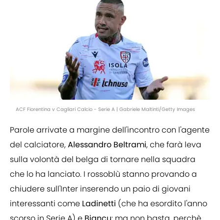
ACF Fiorentina v Cagliari Calcio - Serie A | Gabriele Maltinti/Getty Images
Parole arrivate a margine dell'incontro con l'agente
del calciatore,
Alessandro
Beltrami
, che farà leva
sulla volontà del belga di tornare nella squadra
che lo ha lanciato. I rossoblù stanno provando a
chiudere sull'Inter inserendo un paio di giovani
interessanti come
Ladinetti
(che ha esordito l'anno
scorso in Serie A) e
Biancu
: ma non basta, perchè