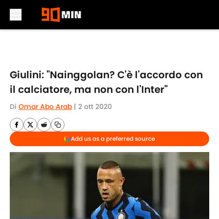
Skip to main content
Giulini: "Nainggolan? C'è l'accordo con
il calciatore, ma non con l'Inter"
Di
Omar Abo Arab
|
2 ott 2020
Add us as a preferred source