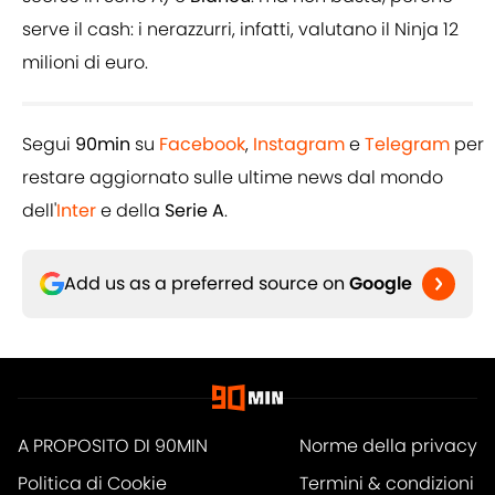
serve il cash: i nerazzurri, infatti, valutano il Ninja 12
milioni di euro.
Segui
90min
su
Facebook
,
Instagram
e
Telegram
per
restare aggiornato sulle ultime news dal mondo
dell'
Inter
e della
Serie A
.
Add us as a preferred source on
Google
A PROPOSITO DI 90MIN
Norme della privacy
Politica di Cookie
Termini & condizioni