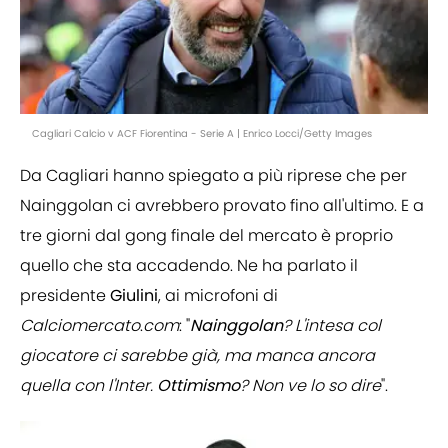
Cagliari Calcio v ACF Fiorentina - Serie A | Enrico Locci/Getty Images
Da Cagliari hanno spiegato a più riprese che per
Nainggolan ci avrebbero provato fino all'ultimo. E a
tre giorni dal gong finale del mercato è proprio
quello che sta accadendo. Ne ha parlato il
presidente
Giulini
, ai microfoni di
Calciomercato
.
com
: "
Nainggolan
? L'intesa col
giocatore ci sarebbe già, ma manca ancora
quella con l'Inter.
Ottimismo
? Non ve lo so dire
".