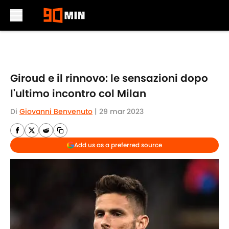
Skip to main content
Giroud e il rinnovo: le sensazioni dopo
l'ultimo incontro col Milan
Di
Giovanni Benvenuto
|
29 mar 2023
Add us as a preferred source