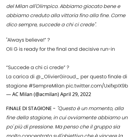
del Milan all'Olimpico. Abbiamo giocato bene e
abbiamo creduto alla vittoria fino alla fine. Come
dico sempre, succede a chi ci crede".
"Always believe!” ?
Oli G is ready for the final and decisive run-in
“Succede a chi ci crede” ?
La carica di
@_OlivierGiroud_
per questo finale di
stagione
#SempreMilan
pic.twitter.com/UxifxpIX9b
— AC Milan (@acmilan)
April 29, 2022
FINALE DI STAGIONE -
"Questo è un momento, alla
fine della stagione, in cui ovviamente abbiamo un
po' più di pressione. Ma penso che il gruppo sia
molto concentrato sull'obiettivo che è vincere la