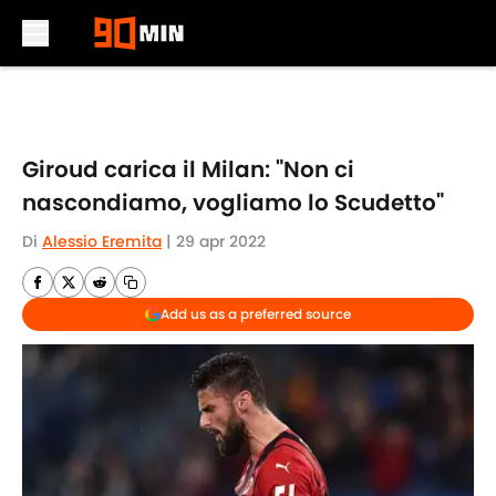
Skip to main content
Giroud carica il Milan: "Non ci
nascondiamo, vogliamo lo Scudetto"
Di
Alessio Eremita
|
29 apr 2022
Add us as a preferred source