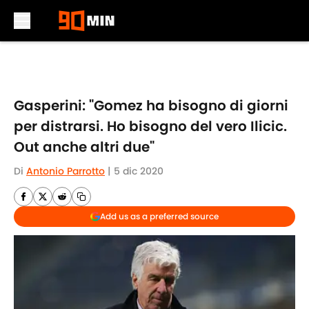
Skip to main content
Gasperini: "Gomez ha bisogno di giorni
per distrarsi. Ho bisogno del vero Ilicic.
Out anche altri due"
Di
Antonio Parrotto
|
5 dic 2020
Add us as a preferred source