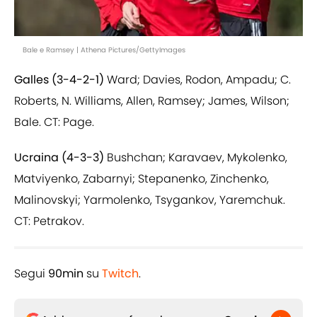
Bale e Ramsey | Athena Pictures/GettyImages
Galles (3-4-2-1)
Ward; Davies, Rodon, Ampadu; C.
Roberts, N. Williams, Allen, Ramsey; James, Wilson;
Bale. CT: Page.
Ucraina (4-3-3)
Bushchan; Karavaev, Mykolenko,
Matviyenko, Zabarnyi; Stepanenko, Zinchenko,
Malinovskyi; Yarmolenko, Tsygankov, Yaremchuk.
CT: Petrakov.
Segui
90min
su
Twitch
.