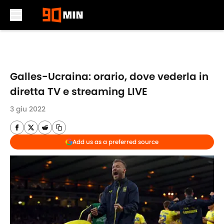
Skip to main content
Galles-Ucraina: orario, dove vederla in
diretta TV e streaming LIVE
3 giu 2022
Add us as a preferred source