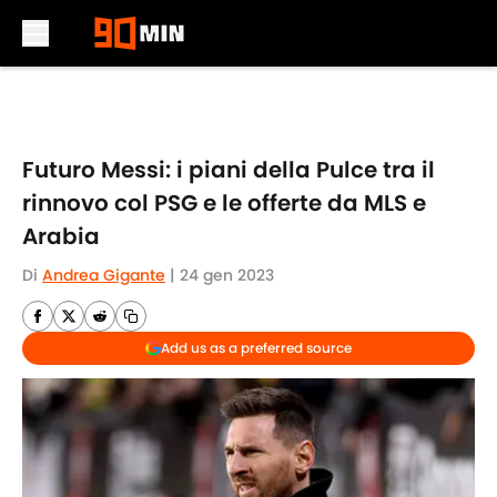
Skip to main content
Futuro Messi: i piani della Pulce tra il
rinnovo col PSG e le offerte da MLS e
Arabia
Di
Andrea Gigante
|
24 gen 2023
Add us as a preferred source