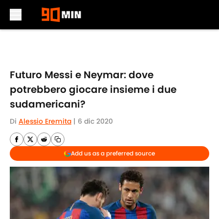
Skip to main content
Futuro Messi e Neymar: dove
potrebbero giocare insieme i due
sudamericani?
Di
Alessio Eremita
|
6 dic 2020
Add us as a preferred source