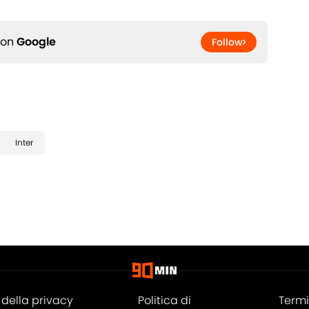
 on
Google
Follow
Inter
della privacy
Politica di
Termi