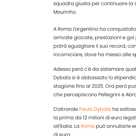
squadra giusta per continuare la su
Mourinho.
A Roma l'argentino ha conquistato 
arrivate giocate, prestazioni e gol 
potrà eguagliare il suo record, co
incorniciare, dove ha messo alle spa
Adesso però c'è da sistemare qua
Dybala si è abbassato lo stipendi
stagione fino al 2025. Ora però pun
che percepiscono Pellegrini e Ab
D'altronde
Paulo Dybala
ha sottosc
la prima da 12 milioni di euro lega
all'Italia. La
Roma
può annullarle e
di euro.