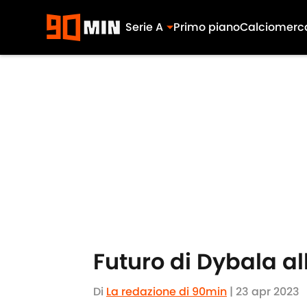
Serie A
Primo piano
Calciomerc
Skip to main content
Futuro di Dybala al
Di
La redazione di 90min
|
23 apr 2023