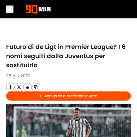
Skip to main content
Futuro di de Ligt in Premier League? I 6
nomi seguiti dalla Juventus per
sostituirlo
25 giu 2022
Add us as a preferred source