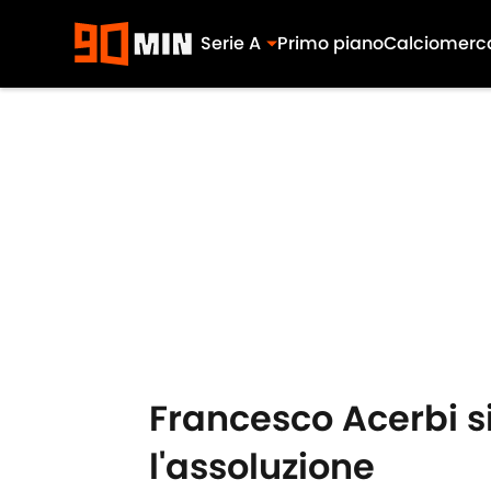
Serie A
Primo piano
Calciomerc
Skip to main content
Francesco Acerbi s
l'assoluzione