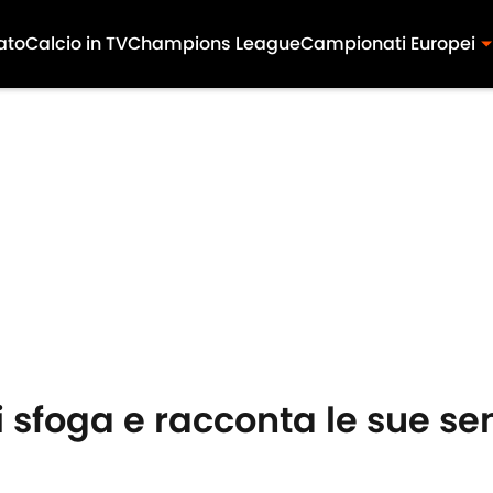
ato
Calcio in TV
Champions League
Campionati Europei
i sfoga e racconta le sue se