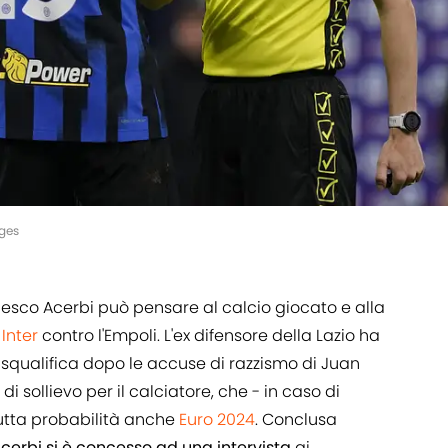
ages
cesco Acerbi può pensare al calcio giocato e alla
a
Inter
contro l'Empoli. L'ex difensore della Lazio ha
di squalifica dopo le accuse di razzismo di Juan
di sollievo per il calciatore, che - in caso di
tutta probabilità anche
Euro 2024
. Conclusa
cerbi si è concesso ad una intervista
ai