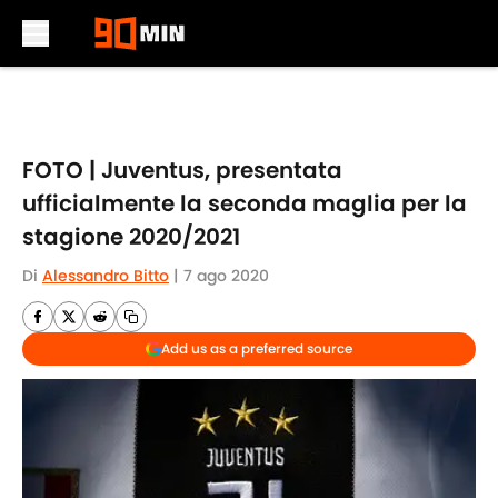
Skip to main content
FOTO | Juventus, presentata
ufficialmente la seconda maglia per la
stagione 2020/2021
Di
Alessandro Bitto
|
7 ago 2020
Add us as a preferred source