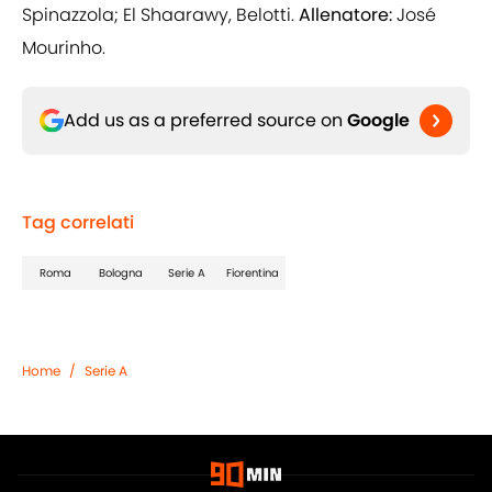
Spinazzola; El Shaarawy, Belotti.
Allenatore:
José
Mourinho.
Add us as a preferred source on
Google
Tag correlati
Roma
Bologna
Serie A
Fiorentina
Home
/
Serie A