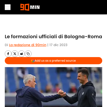
Skip to main content
Le formazioni ufficiali di Bologna-Roma
Di
La redazione di 90min
|
17 dic 2023
Add us as a preferred source