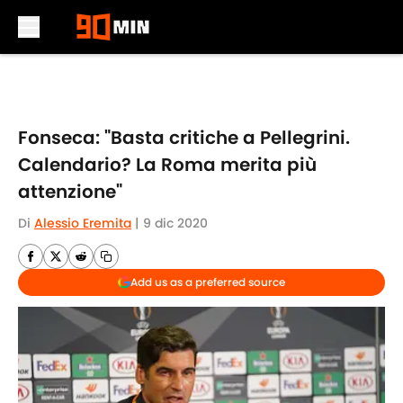
Skip to main content
Fonseca: "Basta critiche a Pellegrini.
Calendario? La Roma merita più
attenzione"
Di
Alessio Eremita
|
9 dic 2020
Add us as a preferred source