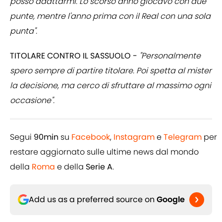
posso adattarmi. Lo scorso anno giocavo con due
punte, mentre l'anno prima con il Real con una sola
punta".
TITOLARE CONTRO IL SASSUOLO -
"Personalmente
spero sempre di partire titolare. Poi spetta al mister
la decisione, ma cerco di sfruttare al massimo ogni
occasione".
Segui
90min
su
Facebook
,
Instagram
e
Telegram
per
restare aggiornato sulle ultime news dal mondo
della
Roma
e della
Serie A
.
Add us as a preferred source on
Google