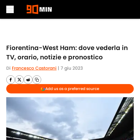
Skip to main content
Fiorentina-West Ham: dove vederla in
TV, orario, notizie e pronostico
Di
Francesco Castorani
|
7 giu 2023
Add us as a preferred source