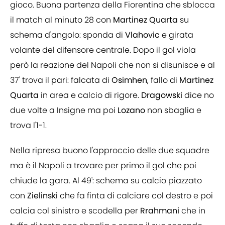
gioco. Buona partenza della Fiorentina che sblocca
il match al minuto 28 con
Martinez
Quarta
su
schema d'angolo: sponda di
Vlahovic
e girata
volante del difensore centrale. Dopo il gol viola
però la reazione del Napoli che non si disunisce e al
37' trova il pari: falcata di
Osimhen
, fallo di
Martinez
Quarta
in area e calcio di rigore.
Dragowski
dice no
due volte a Insigne ma poi
Lozano
non sbaglia e
trova l'1-1.
Nella ripresa buono l'approccio delle due squadre
ma è il Napoli a trovare per primo il gol che poi
chiude la gara. Al 49': schema su calcio piazzato
con
Zielinski
che fa finta di calciare col destro e poi
calcia col sinistro e scodella per
Rrahmani
che in