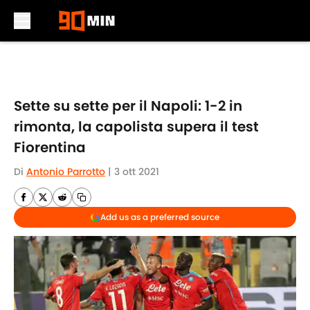
Skip to main content
Sette su sette per il Napoli: 1-2 in
rimonta, la capolista supera il test
Fiorentina
Di
Antonio Parrotto
|
3 ott 2021
Add us as a preferred source