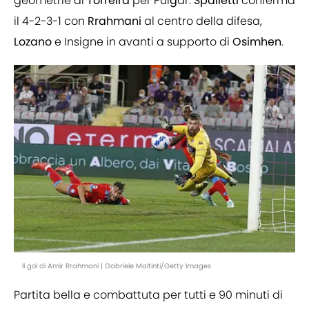
geometrie di
Torreira
per Pul
g
ar.
Spalletti
conferma
il 4-2-3-1 con
Rrahmani
al centro della difesa,
Lozano
e Insigne in avanti a supporto di
Osimhen
.
Il gol di Amir Rrahmani | Gabriele Maltinti/Getty Images
Partita bella e combattuta per tutti e 90 minuti di