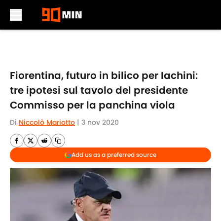
Skip to main content
Fiorentina, futuro in bilico per Iachini:
tre ipotesi sul tavolo del presidente
Commisso per la panchina viola
Di
Niccolò Mariotto
|
3 nov 2020
Add us as a preferred source