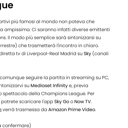
gue
ortivi più famosi al mondo non poteva che
 ampissima. Ci saranno infatti diverse emittenti
ns. Il modo più semplice sarà sintonizzarsi su
restre) che trasmetterà l'incontro in chiaro.
 diretta tv di Liverpool-Real Madrid su
Sky
(canali
 comunque seguire la partita in streaming su PC,
ntonizzarvi su
Mediaset Infinity
e, previa
 lo spettacolo della Champions League. Per
ky potrete scaricare l'app
Sky Go
o
Now TV
.
n
verrà trasmessa da
Amazon Prime Video
.
da confermare)