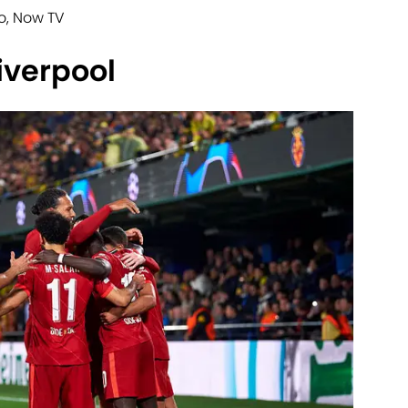
Go, Now TV
iverpool