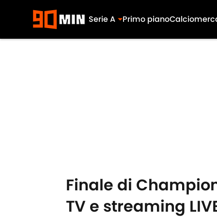
Serie A
Primo piano
Calciomerc
Skip to main content
Finale di Champions
TV e streaming LIV