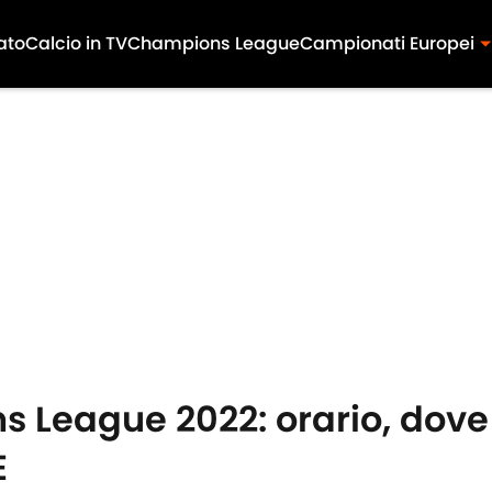
ato
Calcio in TV
Champions League
Campionati Europei
 League 2022: orario, dove 
E