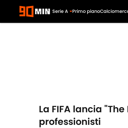
Serie A
Primo piano
Calciomerc
Skip to main content
La FIFA lancia "The
professionisti