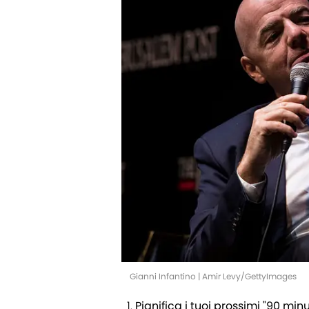
Gianni Infantino | Amir Levy/GettyImages
Pianifica i tuoi prossimi "90 minu