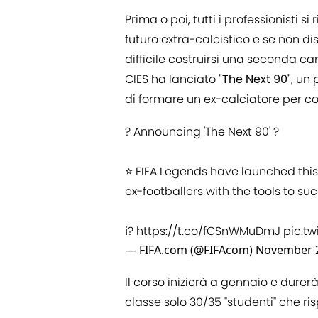
Prima o poi, tutti i professionisti si
futuro extra-calcistico e se non d
difficile costruirsi una seconda car
CIES ha lanciato
"The Next 90"
, un
di formare un ex-calciatore per con
? Announcing 'The Next 90' ?
⭐️ FIFA Legends have launched this
ex-footballers with the tools to 
ℹ️?
https://t.co/fCSnWMuDmJ
pic.t
— FIFA.com (@FIFAcom)
November 2
Il corso inizierà a gennaio e durer
classe solo 30/35 "studenti" che ris