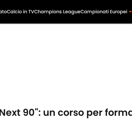
ato
Calcio in TV
Champions League
Campionati Europei
 Next 90": un corso per forma