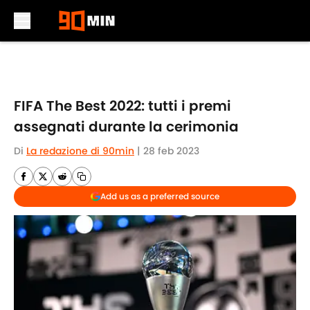
Skip to main content
FIFA The Best 2022: tutti i premi
assegnati durante la cerimonia
Di
La redazione di 90min
|
28 feb 2023
Add us as a preferred source