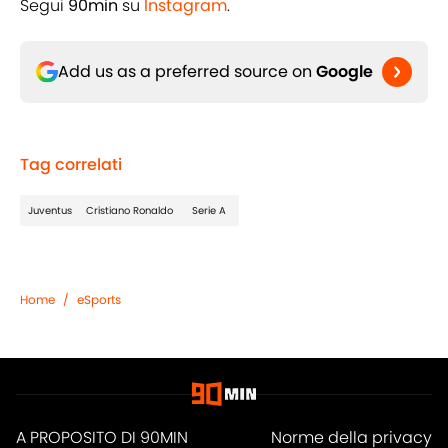
Segui
90min
su
Instagram
.
Add us as a preferred source on
Google
Tag correlati
Juventus
Cristiano Ronaldo
Serie A
Home
/
eSports
A PROPOSITO DI 90MIN
Norme della privacy