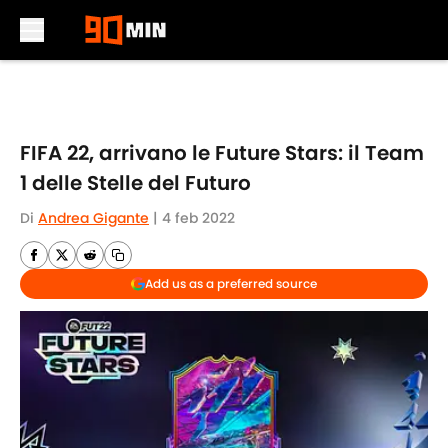
Skip to main content
FIFA 22, arrivano le Future Stars: il Team
1 delle Stelle del Futuro
Di
Andrea Gigante
|
4 feb 2022
Add us as a preferred source