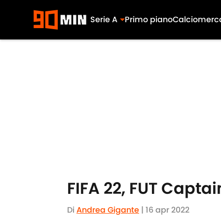
Serie A
Primo piano
Calciomerc
Skip to main content
FIFA 22, FUT Captai
Di
Andrea Gigante
|
16 apr 2022