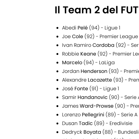
Il Team 2 del FU
Abedi
Pelé
(94) - Ligue 1
Joe
Cole
(92) - Premier League
Ivan Ramiro
Cordoba
(92) - Ser
Robbie
Keane
(92) - Premier L
Marcelo
(94) - LaLiga
Jordan
Henderson
(93) - Premi
Alexandre
Lacazette
(93) - Pre
José
Fonte
(91) - Ligue 1
Samir
Handanovic
(90) - Serie 
James
Ward-Prowse
(90) - Pr
Lorenzo
Pellegrini
(89) - Serie A
Dusan
Tadic
(89) - Eredivisie
Dedryck
Boyata
(88) - Bundesl