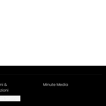
ni &
Minute Media
zioni
es Settings