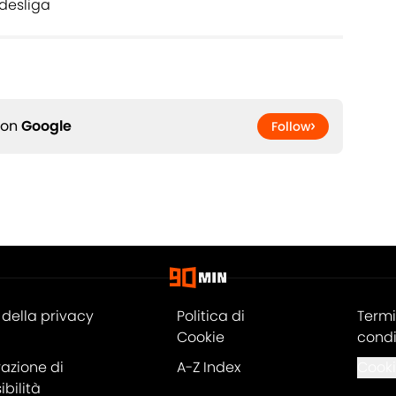
desliga
 on
Google
Follow
della privacy
Politica di
Termi
Cookie
condi
razione di
A-Z Index
Cooki
bilità