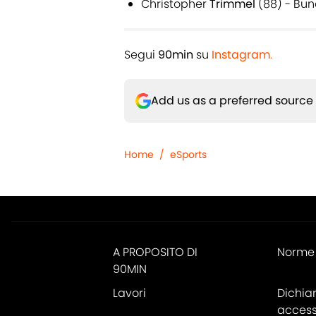
Christopher
Trimmel
(88) - Bun
Segui
90min
su
Instagram
.
Add us as a preferred source
Home
/
eSports
A PROPOSITO DI
Norme 
90MIN
Lavori
Dichia
accessi