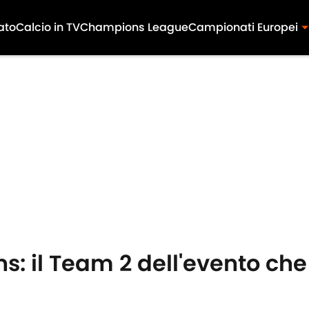
ato
Calcio in TV
Champions League
Campionati Europei
ns: il Team 2 dell'evento che