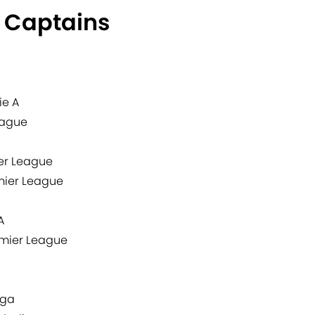
T Captains
ie A
eague
er League
mier League
A
emier League
iga