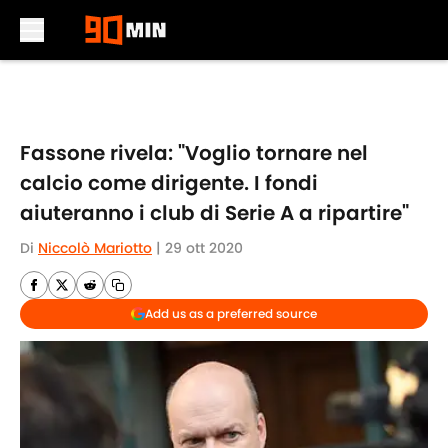
Skip to main content
Fassone rivela: "Voglio tornare nel
calcio come dirigente. I fondi
aiuteranno i club di Serie A a ripartire"
Di
Niccolò Mariotto
|
29 ott 2020
Add us as a preferred source