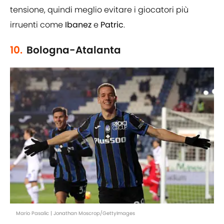
tensione, quindi meglio evitare i giocatori più
irruenti come
Ibanez
e
Patric
.
10.
Bologna-Atalanta
Mario Pasalic | Jonathan Moscrop/GettyImages