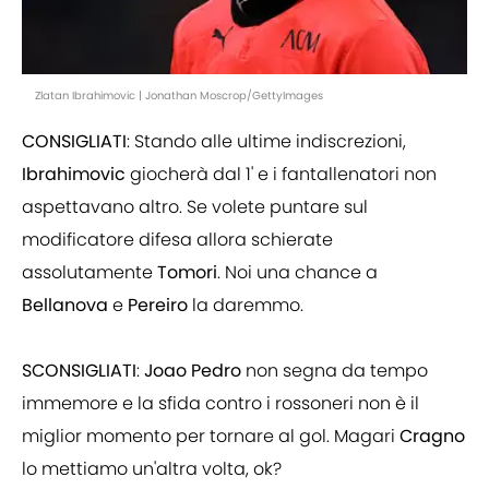
Zlatan Ibrahimovic | Jonathan Moscrop/GettyImages
CONSIGLIATI
: Stando alle ultime indiscrezioni,
Ibrahimovic
giocherà dal 1' e i fantallenatori non
aspettavano altro. Se volete puntare sul
modificatore difesa allora schierate
assolutamente
Tomori
. Noi una chance a
Bellanova
e
Pereiro
la daremmo.
SCONSIGLIATI
:
Joao Pedro
non segna da tempo
immemore e la sfida contro i rossoneri non è il
miglior momento per tornare al gol. Magari
Cragno
lo mettiamo un'altra volta, ok?