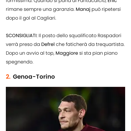
formissima. Quando si parla di Fantacalcio,
Erlic
rimane sempre una garanzia.
Manaj
può ripetersi
dopo il gol al Cagliari.
SCONSIGLIATI
: Il posto dello squalificato Raspadori
verrà preso da
Defrel
che faticherà da trequartista.
Dopo un avvio al top,
Maggiore
si sta pian piano
spegnendo.
2.
Genoa-Torino