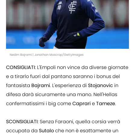
Nedim Bajrami | Jonathan Moscrop/GettyImages
CONSIGLIATI
: L'Empoli non vince da diverse giornate
e a tirarlo fuori dal pantano saranno i bonus del
fantasista
Bajrami
. L'esperienza di
Stojanovic
in
difesa darà sicuramente una mano. Nell'Hellas
confermatissimi i big come
Caprari
e
Tameze
.
SCONSIGLIATI
: Senza Faraoni, quella corsia verrà
occupata da
Sutalo
che non è esattamente un