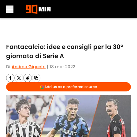
Skip to main content
Fantacalcio: idee e consigli per la 30ª
giornata di Serie A
Di
Andrea Gigante
|
18 mar 2022
Add us as a preferred source