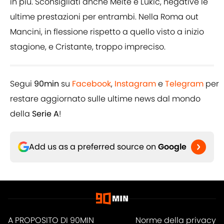
in più. Sconsigliati anche Meitè e Lukic, negative le
ultime prestazioni per entrambi. Nella Roma out
Mancini, in flessione rispetto a quello visto a inizio
stagione, e Cristante, troppo impreciso.
Segui
90min
su
Facebook
,
Instagram
e
Telegram
per
restare aggiornato sulle ultime news dal mondo
della
Serie A
!
Add us as a preferred source on
Google
A PROPOSITO DI 90MIN
Norme della privacy