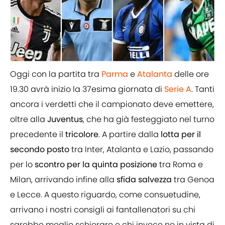
Oggi con la partita tra
Parma
e
Atalanta
delle ore
19.30 avrà inizio la 37esima giornata di
Serie A
. Tanti
ancora i verdetti che il campionato deve emettere,
oltre alla
Juventus
, che ha già festeggiato nel turno
precedente il
tricolore
. A partire dalla
lotta per il
secondo posto
tra Inter, Atalanta e Lazio, passando
per lo
scontro per la quinta posizione
tra Roma e
Milan, arrivando infine alla
sfida salvezza
tra Genoa
e Lecce. A questo riguardo, come consuetudine,
arrivano i nostri consigli ai fantallenatori su chi
sarebbe meglio schierare e chi invece no in vista di