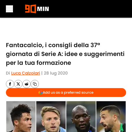
Skip to main content
Fantacalcio, i consigli della 37ª
giornata di Serie A: idee e suggerimenti
per la tua formazione
Di
Luca Calzolari
|
28 lug 2020
Add us as a preferred source