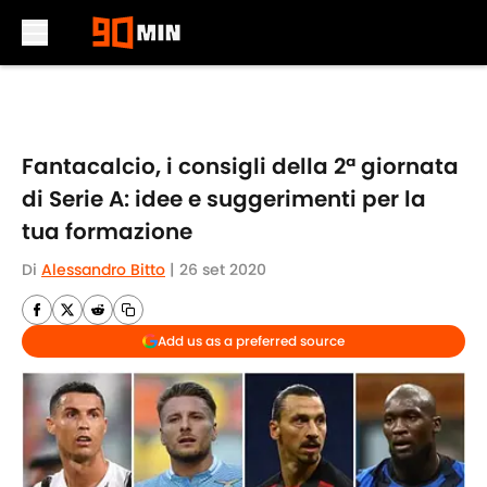
Skip to main content
Fantacalcio, i consigli della 2ª giornata
di Serie A: idee e suggerimenti per la
tua formazione
Di
Alessandro Bitto
|
26 set 2020
Add us as a preferred source