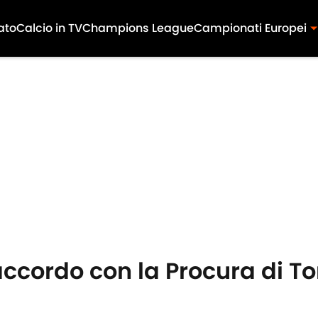
ato
Calcio in TV
Champions League
Campionati Europei
'accordo con la Procura di To