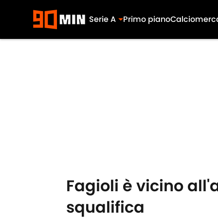
Serie A
Primo piano
Calciomerc
Skip to main content
Fagioli è vicino all
squalifica