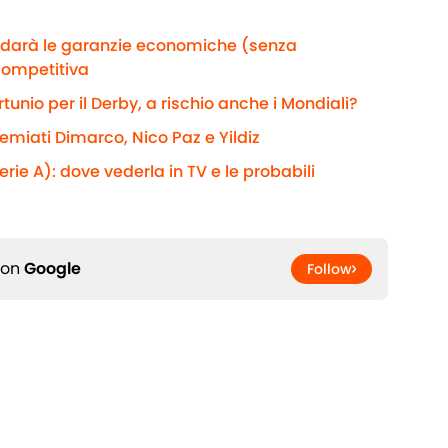
e darà le garanzie economiche (senza
competitiva
rtunio per il Derby, a rischio anche i Mondiali?
remiati Dimarco, Nico Paz e Yildiz
rie A): dove vederla in TV e le probabili
 on
Google
Follow