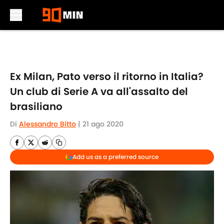
Skip to main content
Ex Milan, Pato verso il ritorno in Italia?
Un club di Serie A va all'assalto del
brasiliano
Di
Alessandro Bitto
|
21 ago 2020
Add us as a preferred source