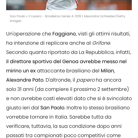
Sao Paulo v Cruzeiro - Brasileirao Series A 2019 | Alexandre Schneider/Getty
Images
Un'operazione che
Faggiano
, visti gli ottimi risultati,
ha intenzione di replicare anche al
Grifone
.
Secondo quanto riportato da La Repubblica, infatti,
il direttore sportivo del Genoa avrebbe messo nel
mirino un ex
attaccante brasiliano del
Milan
,
Alexandre Pato
. D'altronde, il
papero
ha ancora
solo 31 anni (da compiere il prossimo 2 settembre)
e non avrebbe costi elevati dato che si è svincolato
giusto ieri dal
San Paolo
. Inoltre lo stesso brasiliano
vorrebbe tornare in Italia. Sarebbe tutta da
verificare, tuttavia, la sua condizione dopo anni
passati tra campionati poco competitivi come