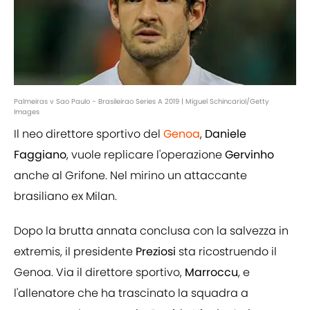
Palmeiras v Sao Paulo - Brasileirao Series A 2019 | Miguel Schincariol/Getty
Images
Il neo direttore sportivo del
Genoa
,
Daniele
Faggiano
, vuole replicare l'operazione
Gervinho
anche al Grifone. Nel mirino un attaccante
brasiliano ex Milan.
Dopo la brutta annata conclusa con la salvezza in
extremis, il presidente
Preziosi
sta ricostruendo il
Genoa. Via il direttore sportivo,
Marroccu
, e
l'allenatore che ha trascinato la squadra a