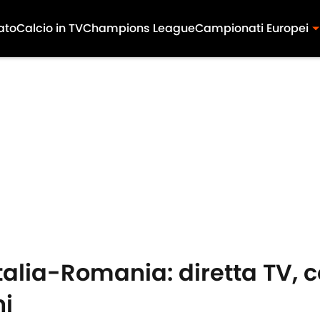
ato
Calcio in TV
Champions League
Campionati Europei
talia-Romania: diretta TV, 
ni