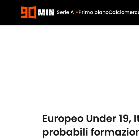
Serie A
Primo piano
Calciomerc
Skip to main content
Europeo Under 19, I
probabili formazio