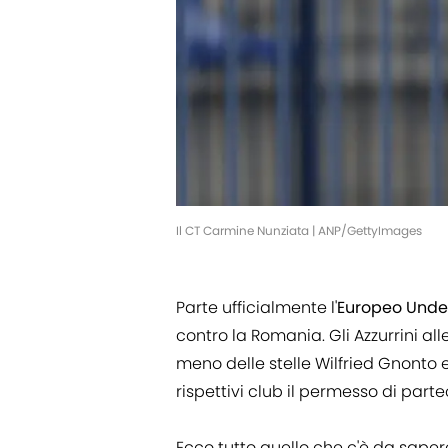
Il CT Carmine Nunziata | ANP/GettyImages
Parte ufficialmente l'
Europeo Under
contro la Romania. Gli Azzurrini a
meno delle stelle Wilfried Gnonto 
rispettivi club il permesso di part
Ecco tutto quello che c'è da sapere