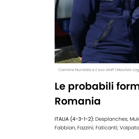
Carmine Nunziata e il suo staff | Maurizio 
Le probabili form
Romania
ITALIA (4-3-1-2):
Desplanches; Mulaz
Fabbian, Fazzini; Faticanti; Volpato,