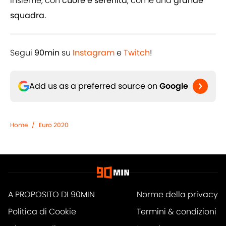
insieme, con
cuore e serenità
, come una
grande
squadra.
Segui
90min
su
Instagram
e
Twitch
!
Add us as a preferred source on
Google
Home
/
Euro 2020
A PROPOSITO DI 90MIN
Norme della privacy
Politica di Cookie
Termini & condizioni