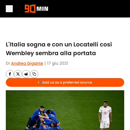
Skip to main content
L'Italia sogna e con un Locatelli così
Wembley sembra alla portata
Di
Andrea Gigante
|
17 giu 2021
Add us as a preferred source