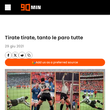
Skip to main content
Tirate tirate, tanto le paro tutte
29 giu 2021
Add us as a preferred source