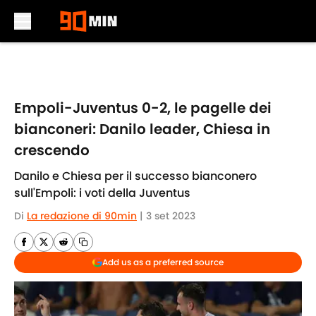
Skip to main content
Empoli-Juventus 0-2, le pagelle dei
bianconeri: Danilo leader, Chiesa in
crescendo
Danilo e Chiesa per il successo bianconero
sull'Empoli: i voti della Juventus
Di
La redazione di 90min
|
3 set 2023
Add us as a preferred source