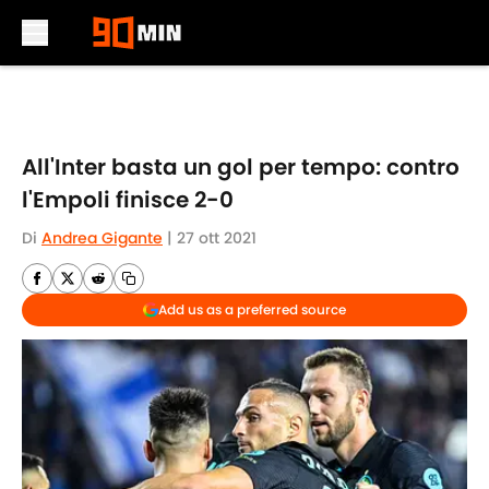
Skip to main content
All'Inter basta un gol per tempo: contro
l'Empoli finisce 2-0
Di
Andrea Gigante
|
27 ott 2021
Add us as a preferred source