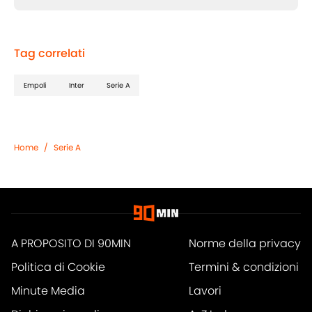
Tag correlati
Empoli
Inter
Serie A
Home
/
Serie A
A PROPOSITO DI 90MIN
Norme della privacy
Politica di Cookie
Termini & condizioni
Minute Media
Lavori