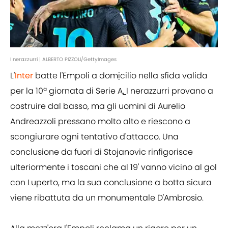
I nerazzurri | ALBERTO PIZZOLI/GettyImages
L'
Inter
batte l'Empoli a dom
i
cilio nella sfida valida
per la 10ª giornata di Serie A
.
I nerazzurri provano a
costruire dal basso, ma gli uomini di Aurelio
Andreazzoli pressano molto alto e riescono a
scongiurare ogni tentativo d'attacco. Una
conclusione da fuori di Stojanovic rinfigorisce
ulteriormente i toscani che al 19' vanno vicino al gol
con Luperto, ma la sua conclusione a botta sicura
viene ribattuta da un monumentale D'Ambrosio.