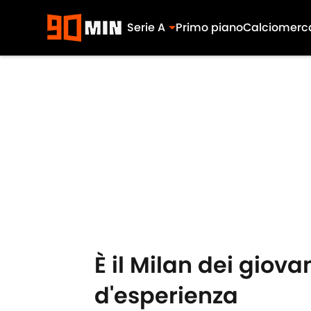
Serie A
Primo piano
Calciomerc
Skip to main content
È il Milan dei giov
d'esperienza