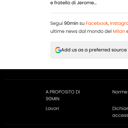
e fratello di Jerome...
Segui
90min
su
Facebook
,
Instag
ultime news dal mondo del
Milan
e
Add us as a preferred source
A PROPOSITO DI
Norme 
90MIN
Lavori
Dichia
accessi