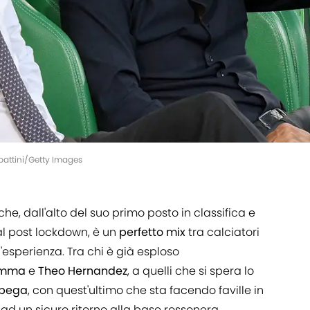
battini/Getty Images
, dall'alto del suo primo posto in classifica e
al post lockdown, è un
perfetto
mix
tra calciatori
d'esperienza. Tra chi è già esploso
umma
e
Theo
Hernandez
, a quelli che si spera lo
bega
, con quest'ultimo che sta facendo faville in
 ad un sicuro ritorno alla base rossonera.