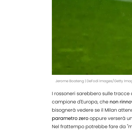
Jerome Boateng | DeFodi Images/Getty Ima
I rossoneri sarebbero sulle tracce 
campione d'Europa, che
non
rinn
bisognerà vedere se il Milan atten
parametro
zero
oppure verserà u
Nel frattempo potrebbe fare da "