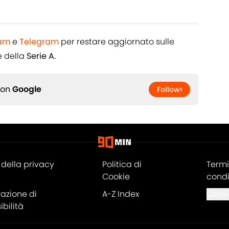
ram
e
Telegram
per restare aggiornato sulle
 della
Serie A.
 on
Google
Follow
della privacy
Politica di
Termi
Cookie
condi
razione di
A-Z Index
Cooki
bilità