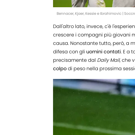
Bennacer, Kjaer, Kessie e Ibrahimovic | Soc
Dall'altro lato, invece, c'è l'esperie
crescere i compagni più giovani m
causa. Nonostante tutto, però, a mi
difesa con gli
uomini
contati
. E a 
precisamente dal
Daily
Mail
, che 
colpo
di peso nella prossima sess