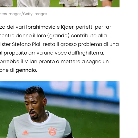
crates Images/Getty Images
nza dei vari
Ibrahimovic
e
Kjaer
, perfetti per far
entre danno il loro (grande) contributo alla
ster Stefano Pioli resta il grosso problema di una
tal proposito arriva una voce dall'Inghilterra,
vorrebbe il Milan pronto a mettere a segno un
ione di
gennaio
.