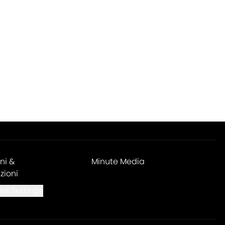
ni &
Minute Media
zioni
es Settings