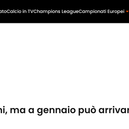
ato
Calcio in TV
Champions League
Campionati Europei
ani, ma a gennaio può arriva