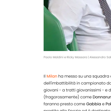
Paolo Maldini e Ricky Massara | Alessandro Sa
Il
Milan
ha messo su una squadra che
dell'imbattibilità in campionato d
giovani - a tratti giovanissimi - e 
(fragorosamente) come
Donnar
faranno presto come
Gabbia
e
Po
prestito allo Spezia ed è destinato