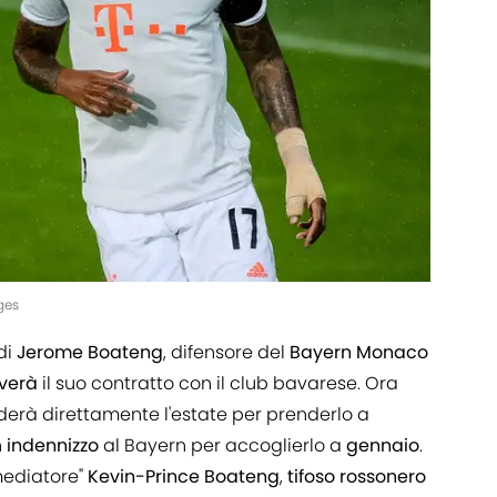
ges
di
Jerome
Boateng
, difensore del
Bayern
Monaco
overà
il suo contratto con il club bavarese. Ora
derà direttamente l'estate per prenderlo a
n
indennizzo
al Bayern per accoglierlo a
gennaio
.
mediatore"
Kevin-Prince Boateng
,
tifoso rossonero