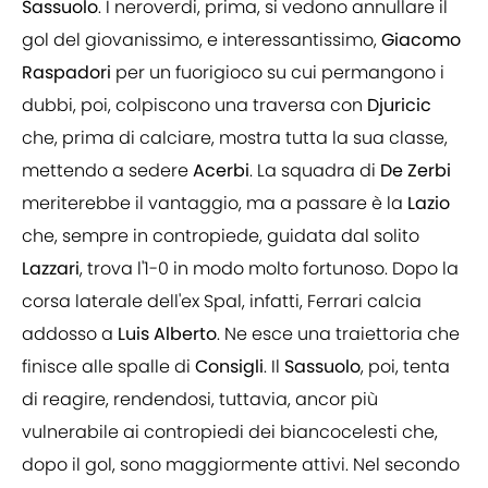
Sassuolo
. I neroverdi, prima, si vedono annullare il
gol del giovanissimo, e interessantissimo,
Giacomo
Raspadori
per un fuorigioco su cui permangono i
dubbi, poi, colpiscono una traversa con
Djuricic
che, prima di calciare, mostra tutta la sua classe,
mettendo a sedere
Acerbi
. La squadra di
De Zerbi
meriterebbe il vantaggio, ma a passare è la
Lazio
che, sempre in contropiede, guidata dal solito
Lazzari
, trova l'1-0 in modo molto fortunoso. Dopo la
corsa laterale dell'ex Spal, infatti, Ferrari calcia
addosso a
Luis
Alberto
. Ne esce una traiettoria che
finisce alle spalle di
Consigli
. Il
Sassuolo
, poi, tenta
di reagire, rendendosi, tuttavia, ancor più
vulnerabile ai contropiedi dei biancocelesti che,
dopo il gol, sono maggiormente attivi. Nel secondo