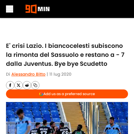
Skip to main content
E' crisi Lazio. I biancocelesti subiscono
la rimonta del Sassuolo e restano a - 7
dalla Juventus. Bye bye Scudetto
Di
Alessandro Bitto
|
11 lug 2020
Add us as a preferred source