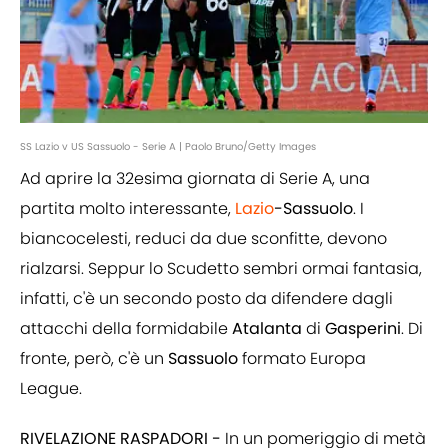
SS Lazio v US Sassuolo - Serie A | Paolo Bruno/Getty Images
Ad aprire la 32esima giornata di Serie A, una
partita molto interessante,
Lazio
-Sassuolo
. I
biancocelesti, reduci da due sconfitte, devono
rialzarsi. Seppur lo Scudetto sembri ormai fantasia,
infatti, c'è un secondo posto da difendere dagli
attacchi della formidabile
Atalanta
di
Gasperini
. Di
fronte, però, c'è un
Sassuolo
formato Europa
League.
RIVELAZIONE RASPADORI -
In un pomeriggio di metà