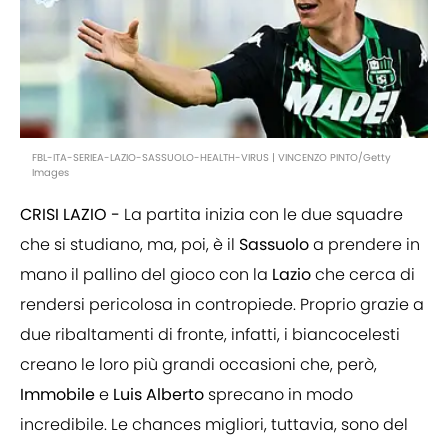
FBL-ITA-SERIEA-LAZIO-SASSUOLO-HEALTH-VIRUS | VINCENZO PINTO/Getty
Images
CRISI LAZIO -
La partita inizia con le due squadre
che si studiano, ma, poi, è il
Sassuolo
a prendere in
mano il pallino del gioco con la
Lazio
che cerca di
rendersi pericolosa in contropiede. Proprio grazie a
due ribaltamenti di fronte, infatti, i biancocelesti
creano le loro più grandi occasioni che, però,
Immobile
e
Luis
Alberto
sprecano in modo
incredibile. Le chances migliori, tuttavia, sono del