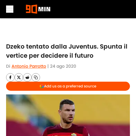
Skip to main content
Dzeko tentato dalla Juventus. Spunta il
vertice per decidere il futuro
Di
Antonio Parrotto
|
24 ago 2020
Add us as a preferred source