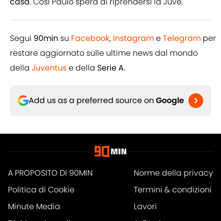
casa
. Così Paulo spera di riprendersi la Juve.
Segui
90min
su
Facebook
,
Instagram
e
Telegram
per
restare aggiornato sulle ultime news dal mondo
della
Juventus
e della
Serie A.
Add us as a preferred source on
Google
A PROPOSITO DI 90MIN
Norme della privacy
Politica di Cookie
Termini & condizioni
Minute Media
Lavori