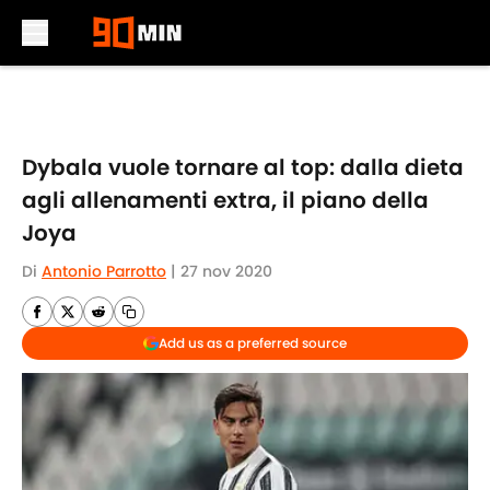
Skip to main content
Dybala vuole tornare al top: dalla dieta
agli allenamenti extra, il piano della
Joya
Di
Antonio Parrotto
|
27 nov 2020
Add us as a preferred source