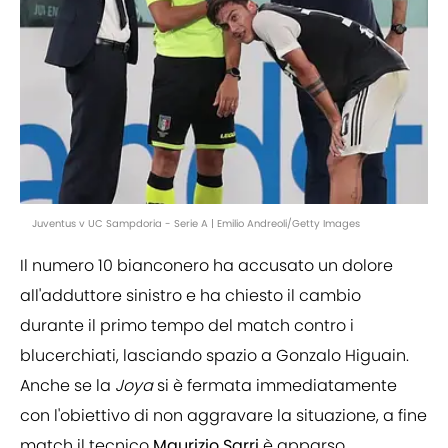
Juventus v UC Sampdoria - Serie A | Emilio Andreoli/Getty Images
Il numero 10 bianconero ha accusato un dolore
all'adduttore sinistro e ha chiesto il cambio
durante il primo tempo del match contro i
blucerchiati, lasciando spazio a Gonzalo Higuain.
Anche se la
Joya
si è fermata immediatamente
con l'obiettivo di non aggravare la situazione, a fine
match il tecnico
Maurizio Sarri
è apparso