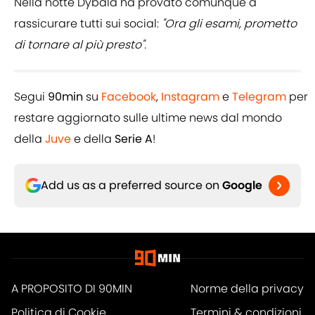
Nella notte Dybala ha provato comunque a
rassicurare tutti sui social:
"Ora gli esami, prometto
di tornare al più presto".
Segui
90min
su
Facebook
,
Instagram
e
Telegram
per
restare aggiornato sulle ultime news dal mondo
della
Juve
e della
Serie A
!
Add us as a preferred source on
Google
A PROPOSITO DI 90MIN
Norme della privacy
Politica di Cookie
Termini & condizioni