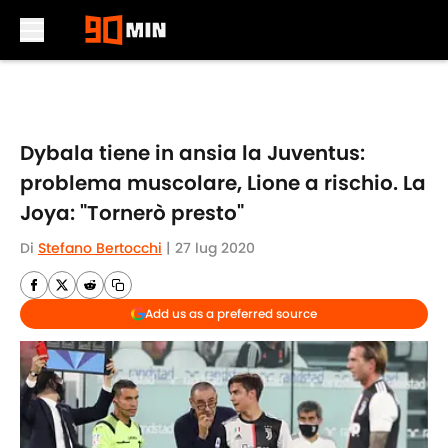
Skip to main content
Dybala tiene in ansia la Juventus:
problema muscolare, Lione a rischio. La
Joya: "Tornerò presto"
Di
Stefano Bertocchi
|
27 lug 2020
Add us as a preferred source