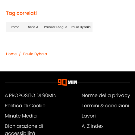
Tag correlati
Roma
Serie A
Premier League
Paulo Dybala
Home
/
Paulo Dybala
A PROPOSITO DI 90MIN
Norme della privacy
Politica di Cookie
Termini & condizioni
Minute Media
Lavori
Dichiarazione di
A-Z Index
accessibilità