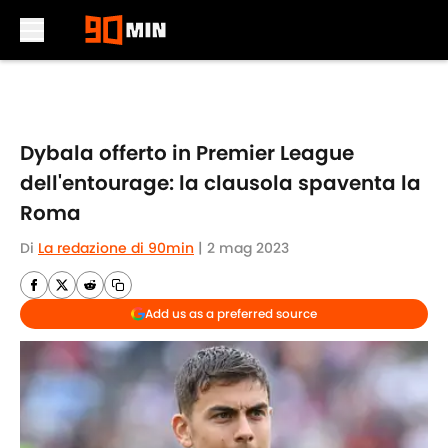
Skip to main content
Dybala offerto in Premier League
dell'entourage: la clausola spaventa la
Roma
Di
La redazione di 90min
|
2 mag 2023
Add us as a preferred source