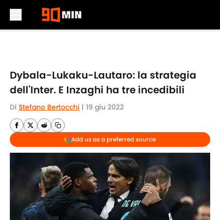
Skip to main content
Dybala-Lukaku-Lautaro: la strategia
dell'Inter. E Inzaghi ha tre incedibili
Di
Stefano Bertocchi
|
19 giu 2022
Add us as a preferred source