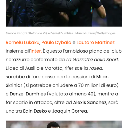
Simone Inzaghi, Stefan de Vrij e Denzel Dumfries | Marco Luzzani/GettyImages
Romelu Lukaku
,
Paulo Dybala
e
Lautaro Martinez
insieme all'
Inter.
È questo l'ambizioso piano del club
nerazzurro confermato da
La Gazzetta dello Sport
.
L'idea di Ausilio e Marotta, riferisce la
rosea
,
sarebbe di fare cassa con le cessioni di
Milan
Skriniar
(si potrebbe chiudere a 70 milioni di euro)
e
Denzel Dumfries
(valutato almeno 40), mentre a
far spazio in attacco, oltre ad
Alexis Sanchez
, sarà
uno tra
Edin Dzeko
e
Joaquin Correa
.