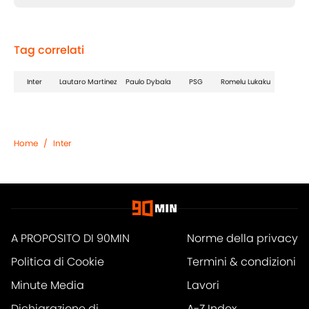
Tag correlati
Inter
Lautaro Martinez
Paulo Dybala
PSG
Romelu Lukaku
Home
/
Inter
A PROPOSITO DI 90MIN
Norme della privacy
Politica di Cookie
Termini & condizioni
Minute Media
Lavori
Dichiarazione di
A-Z Index