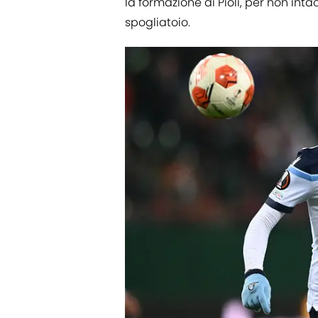
la formazione di Pioli, per non int
spogliatoio.