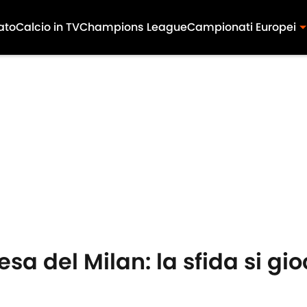
ato
Calcio in TV
Champions League
Campionati Europei
sa del Milan: la sfida si gio