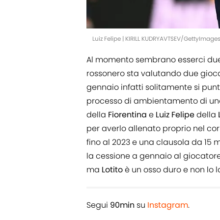
Luiz Felipe | KIRILL KUDRYAVTSEV/GettyImage
Al momento sembrano esserci due no
rossonero sta valutando due giocat
gennaio infatti solitamente si punta
processo di ambientamento di uno 
della
Fiorentina
e
Luiz
Felipe
della
per averlo allenato proprio nel co
fino al 2023 e una clausola da 15 
la cessione a gennaio al giocatore
ma
Lotito
è un osso duro e non lo 
Segui
90min
su
Instagram
.