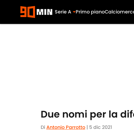
Serie A
Primo piano
Calciomerc
Skip to main content
Due nomi per la dife
Di
Antonio Parrotto
|
5 dic 2021