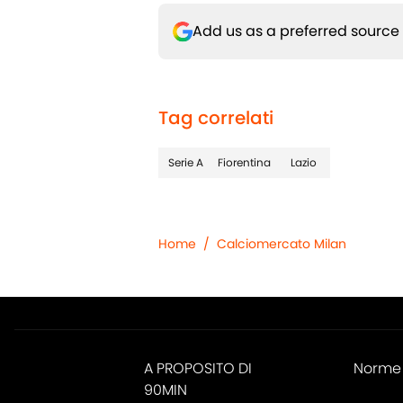
Add us as a preferred source
Tag correlati
Serie A
Fiorentina
Lazio
Home
/
Calciomercato Milan
A PROPOSITO DI
Norme 
90MIN