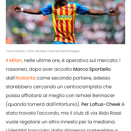
Yunus Musah | Aitor Alcalde Colomer/GettyImages
Il Milan,
nelle ultime ore, è operativo sul mercato: i
rossoneri, dopo aver accolto
Marco Sportiello
dall'
Atalanta
come secondo portiere, adesso
starebbero cercando un centrocampista che
possa affiatarsi al meglio con Ismael Bennacer
(quando tornerà dall'infortunio).
Per Loftus-Cheek
è
stato trovato l'accordo, ma il club di via Aldo Rossi
vuole regalarsi un altro innesto per la mediana.
L'identikit tracciato dalla dirigenza porterebbe a