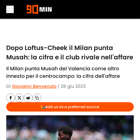
Skip to main content
Dopo Loftus-Cheek il Milan punta
Musah: la cifra e il club rivale nell'affare
Il Milan punta Musah del Valencia come altro
innesto per il centrocampo: la cifra dell'affare
Di
Giovanni Benvenuto
|
28 giu 2023
Add us as a preferred source