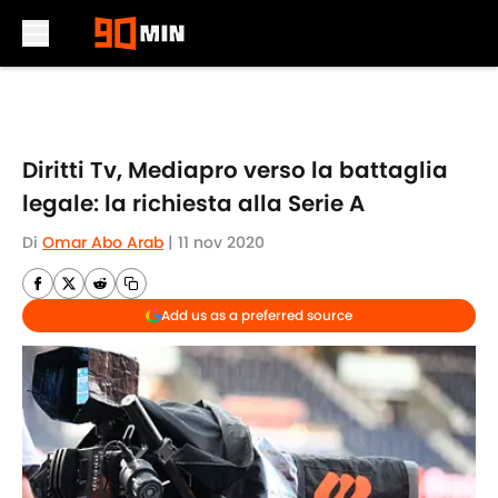
Skip to main content
Diritti Tv, Mediapro verso la battaglia
legale: la richiesta alla Serie A
Di
Omar Abo Arab
|
11 nov 2020
Add us as a preferred source