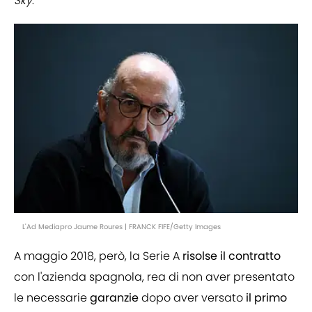
Sky
.
L'Ad Mediapro Jaume Roures | FRANCK FIFE/Getty Images
A maggio 2018, però, la Serie A
risolse
il
contratto
con l'azienda spagnola, rea di non aver presentato
le necessarie
garanzie
dopo aver versato
il primo