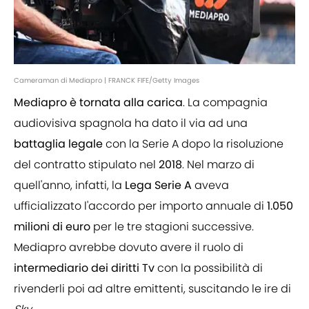
Cameraman di Mediapro | FRANCK FIFE/Getty Images
Mediapro è tornata alla carica
. La compagnia
audiovisiva spagnola ha dato il via ad una
battaglia
legale
con la Serie A dopo la risoluzione
del contratto stipulato nel
2018
. Nel marzo di
quell'anno, infatti, la
Lega Serie A
aveva
ufficializzato l'accordo per importo annuale di
1.050
milioni di euro
per le tre stagioni successive.
Mediapro avrebbe dovuto avere il ruolo di
intermediario
dei diritti Tv
con la possibilità di
rivenderli poi ad altre emittenti, suscitando le ire di