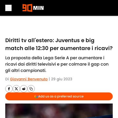
Skip to main content
Diritti tv all'estero: Juventus e big
match alle 12:30 per aumentare i ricavi?
La proposta della Lega Serie A per aumentare i
ricavi dai diritti televisivi e per colmare il gap con
gli altri campionati.
Di
Giovanni Benvenuto
|
29 giu 2023
Add us as a preferred source