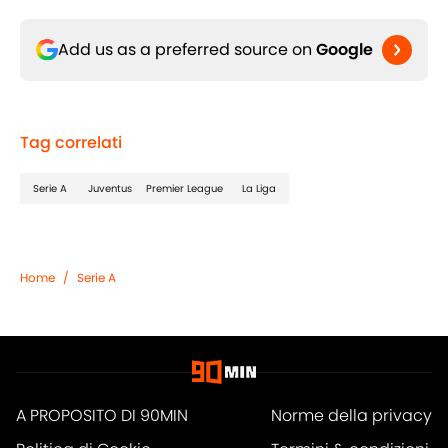
Add us as a preferred source on
Google
Tag correlati
Serie A
Juventus
Premier League
La Liga
Home
/
Serie A
A PROPOSITO DI 90MIN
Norme della privacy