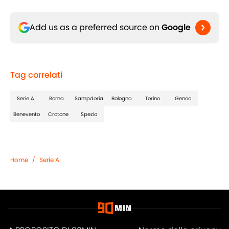
Add us as a preferred source on
Google
Tag correlati
Serie A
Roma
Sampdoria
Bologna
Torino
Genoa
Benevento
Crotone
Spezia
Home
/
Serie A